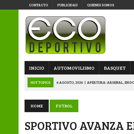
CONTACTO
PUBLICIDAD
QUIENES SOMOS
INICIO
AUTOMOVILISMO
BASQUET
HOT TOPICS
6 AGOSTO, 2026
|
APERTURA: ARSENAL, EN D
6 AGOSTO, 2026
|
SUB 20: TRIUNFO Y CLASIFICACIÓN DE LOS “
6 AGOSTO, 2026
|
PRIMERA B: SPORTIVO SE METIÓ EN SEMIFI
HOME
FUTBOL
6 AGOSTO, 2026
|
APERTURA: BELGRANO DERROTÓ A NAPENAY 
SPORTIVO AVANZA E
7 AGOSTO, 2026
|
APERTURA “B”: CACU Y CANALLAS AVANZ