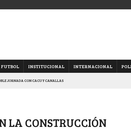
FUTBOL
INSTITUCIONAL
INTERNACIONAL
POL
OBLE JORNADA CON CACU Y CANALLAS
ALBICELESTES”
NALES TRAS GANARLE A “LA MONTE”
Y ES SEMIFINALISTA
N LA CONSTRUCCIÓN
ARON FRENTE A ARSENAL