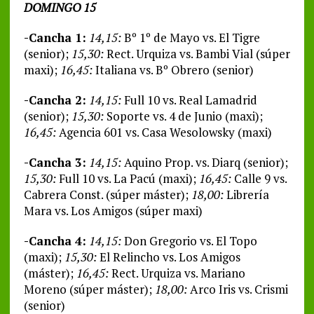
DOMINGO 15
-Cancha 1:
14,15:
Bº 1º de Mayo vs. El Tigre
(senior);
15,30:
Rect. Urquiza vs. Bambi Vial (súper
maxi);
16,45:
Italiana vs. Bº Obrero (senior)
-Cancha 2:
14,15:
Full 10 vs. Real Lamadrid
(senior);
15,30:
Soporte vs. 4 de Junio (maxi);
16,45:
Agencia 601 vs. Casa Wesolowsky (maxi)
-Cancha 3:
14,15:
Aquino Prop. vs. Diarq (senior);
15,30:
Full 10 vs. La Pacú (maxi);
16,45:
Calle 9 vs.
Cabrera Const. (súper máster);
18,00:
Librería
Mara vs. Los Amigos (súper maxi)
-Cancha 4:
14,15:
Don Gregorio vs. El Topo
(maxi);
15,30:
El Relincho vs. Los Amigos
(máster);
16,45:
Rect. Urquiza vs. Mariano
Moreno (súper máster);
18,00:
Arco Iris vs. Crismi
(senior)