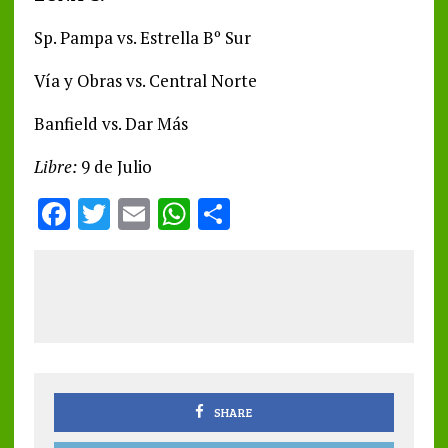
Sp. Pampa vs. Estrella Bº Sur
Vía y Obras vs. Central Norte
Banfield vs. Dar Más
Libre:
9 de Julio
F
T
E
W
S
a
w
m
h
h
ce
it
ai
at
a
b
te
l
s
re
o
r
A
o
p
k
p
SHARE