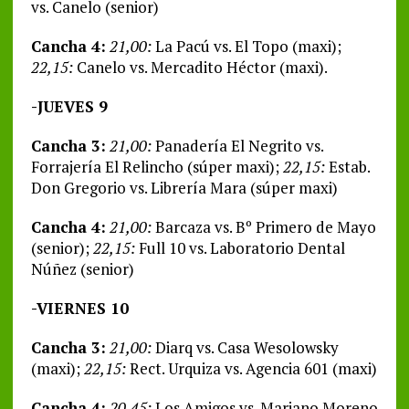
vs. Canelo (senior)
Cancha 4:
21,00:
La Pacú vs. El Topo (maxi);
22,15:
Canelo vs. Mercadito Héctor (maxi).
-JUEVES 9
Cancha 3:
21,00:
Panadería El Negrito vs.
Forrajería El Relincho (súper maxi);
22,15:
Estab.
Don Gregorio vs. Librería Mara (súper maxi)
Cancha 4:
21,00:
Barcaza vs. Bº Primero de Mayo
(senior);
22,15:
Full 10 vs. Laboratorio Dental
Núñez (senior)
-VIERNES 10
Cancha 3:
21,00:
Diarq vs. Casa Wesolowsky
(maxi);
22,15:
Rect. Urquiza vs. Agencia 601 (maxi)
Cancha 4:
20,45:
Los Amigos vs. Mariano Moreno