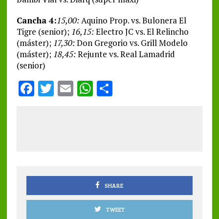
Cancha 4:
15,00:
Aquino Prop. vs. Bulonera El
Tigre (senior);
16,15:
Electro JC vs. El Relincho
(máster);
17,30:
Don Gregorio vs. Grill Modelo
(máster);
18,45:
Rejunte vs. Real Lamadrid
(senior)
F
T
E
W
S
a
w
m
h
h
ce
it
ai
at
a
b
te
l
s
re
o
r
A
o
p
k
p
SHARE
TWEET