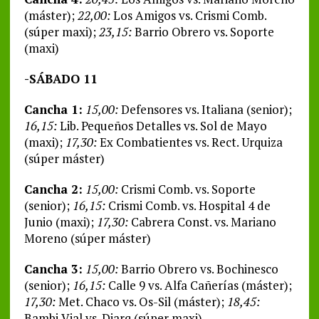
(máster);
22,00:
Los Amigos vs. Crismi Comb.
(súper maxi);
23,15:
Barrio Obrero vs. Soporte
(maxi)
-SÁBADO 11
Cancha 1:
15,00:
Defensores vs. Italiana (senior);
16,15:
Lib. Pequeños Detalles vs. Sol de Mayo
(maxi);
17,30:
Ex Combatientes vs. Rect. Urquiza
(súper máster)
Cancha 2:
15,00:
Crismi Comb. vs. Soporte
(senior);
16,15:
Crismi Comb. vs. Hospital 4 de
Junio (maxi);
17,30:
Cabrera Const. vs. Mariano
Moreno (súper máster)
Cancha 3:
15,00:
Barrio Obrero vs. Bochinesco
(senior);
16,15:
Calle 9 vs. Alfa Cañerías (máster);
17,30:
Met. Chaco vs. Os-Sil (máster);
18,45:
Bambi Vial vs. Diarq (súper maxi)