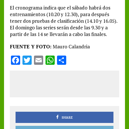
El cronograma indica que el sábado habrá dos
entrenamientos (10.20 y 12.30), para después
tener dos pruebas de clasificación (14.10 y 16.05).
El domingo las series serán desde las 9.30 y a
partir de las 14 se llevarán a cabo las finales.
FUENTE Y FOTO:
Mauro Calandria
F
T
E
W
S
a
w
m
h
h
ce
it
ai
at
a
b
te
l
s
re
o
r
A
o
p
k
p
SHARE