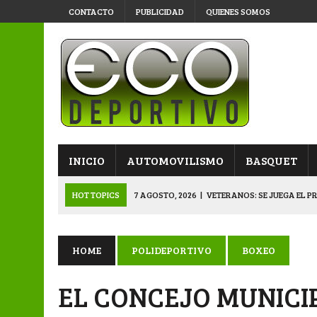
CONTACTO
PUBLICIDAD
QUIENES SOMOS
INICIO
AUTOMOVILISMO
BASQUET
HOT TOPICS
7 AGOSTO, 2026
|
VETERANOS: SE JUEGA EL P
7 AGOSTO, 2026
|
APERTURA “B”: CACU Y CANALLAS AVANZ
6 AGOSTO, 2026
|
APERTURA: ARSENAL, EN DOBLE JORNADA
HOME
POLIDEPORTIVO
BOXEO
6 AGOSTO, 2026
|
SUB 20: TRIUNFO Y CLASIFICACIÓN DE LOS “
EL CONCEJO MUNICI
8 AGOSTO, 2026
|
PRIMERA B: EL “GALLITO” Y EL “DECANO”, 