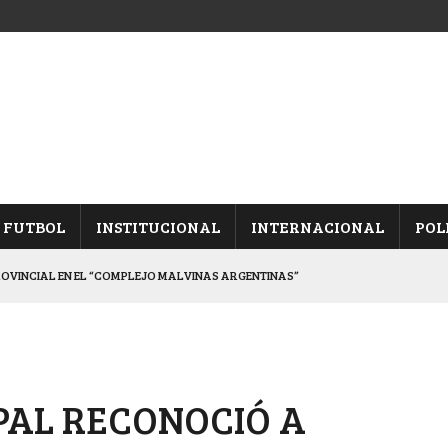
FUTBOL
INSTITUCIONAL
INTERNACIONAL
POL
ROVINCIAL EN EL “COMPLEJO MALVINAS ARGENTINAS”
ARON FRENTE A ARSENAL
 CON CACU Y CANALLAS
ALBICELESTES”
PAL RECONOCIÓ A
DUELO SEMIFINAL EN PAMPA