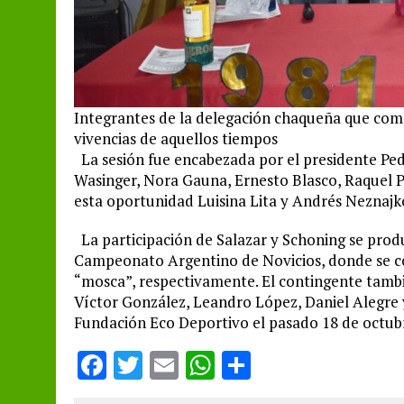
Integrantes de la delegación chaqueña que co
vivencias de aquellos tiempos
La sesión fue encabezada por el presidente Pedr
Wasinger, Nora Gauna, Ernesto Blasco, Raquel Ps
esta oportunidad Luisina Lita y Andrés Neznajk
La participación de Salazar y Schoning se prod
Campeonato Argentino de Novicios, donde se c
“mosca”, respectivamente. El contingente tamb
Víctor González, Leandro López, Daniel Alegre y
Fundación Eco Deportivo el pasado 18 de octub
F
T
E
W
S
a
w
m
h
h