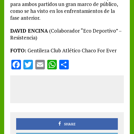
para ambos partidos un gran marco de público,
como se ha visto en los enfrentamientos de la
fase anterior.
DAVID ENCINA
(Colaborador “Eco Deportivo” –
Resistencia)
FOTO:
Gentileza Club Atlético Chaco For Ever
F
T
E
W
S
a
w
m
h
h
ce
it
ai
at
a
b
te
l
s
re
o
r
A
o
p
k
p
SHARE