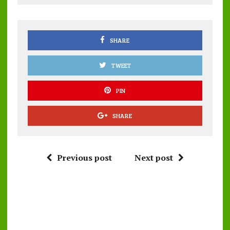
o
r
A
o
p
k
p
SHARE
TWEET
PIN
SHARE
Previous post
Next post