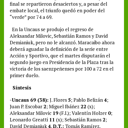
final se repartieron desaciertos y, a pesar del
embate local, el triunfo quedó en poder del
“verde” por 74 a 69.
En la Uncaus se produjo el regreso de
Aleksandar Milovic, Sebastián Ramos y David
Demianiuk, pero no le alcanzó. Maracaibo ahora
deberá aguadar la definición de la serie entre
Acción y Sportivo, que el martes disputarán el
segundo juego en Presidencia de la Plaza tras la
victoria de los saenzpeñenses por 100 a 72 en el
primer duelo.
Síntesis
-Uncaus 69 (38):
J. Flores
5
; Pablo Belizán
4
;
Juan P. Escobar
2
; Miguel Ibáñez
22
(x);
Aleksandar Milovic
19
(F.I.); Valentín Holzer
0
;
Leonardo Greatti
11
(x); Sebastián Ramos
2
;
David Demianiuk
4
.
D.T.:
Tomás Ramírez.