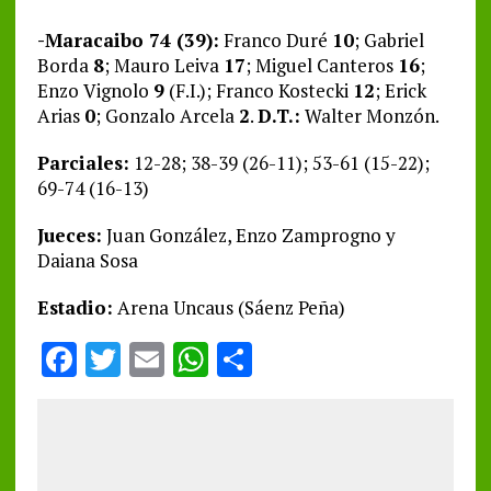
-Maracaibo 74 (39):
Franco Duré
10
; Gabriel
Borda
8
; Mauro Leiva
17
; Miguel Canteros
16
;
Enzo Vignolo
9
(F.I.); Franco Kostecki
12
; Erick
Arias
0
; Gonzalo Arcela
2
.
D.T.:
Walter Monzón.
Parciales:
12-28; 38-39 (26-11); 53-61 (15-22);
69-74 (16-13)
Jueces:
Juan González, Enzo Zamprogno y
Daiana Sosa
Estadio:
Arena Uncaus (Sáenz Peña)
F
T
E
W
S
a
w
m
h
h
ce
it
ai
at
a
b
te
l
s
re