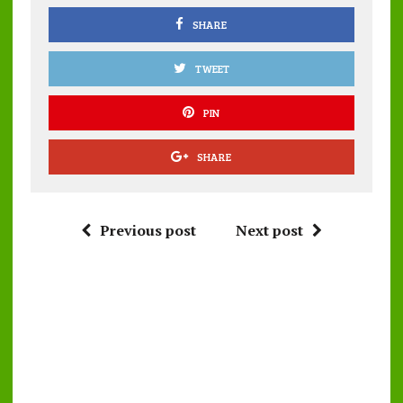
k
p
SHARE
TWEET
PIN
SHARE
Previous post
Next post