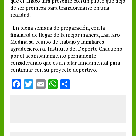
que el Chaco dirá presente con un piloto que dejó
de ser promesa para transformarse en una
realidad.
En plena semana de preparación, con la
finalidad de llegar de la mejor manera, Lautaro
Medina su equipo de trabajo y familiares
agradecieron al Instituto del Deporte Chaqueño
por el acompañamiento permanente,
considerando que es un pilar fundamental para
continuar con su proyecto deportivo.
F
T
E
W
S
a
w
m
h
h
ce
it
ai
at
a
b
te
l
s
re
o
r
A
o
p