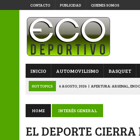
CONTACTO
PUBLICIDAD
QUIENES SOMOS
INICIO
AUTOMOVILISMO
BASQUET
HOT TOPICS
6 AGOSTO, 2026
|
APERTURA: ARSENAL, EN D
6 AGOSTO, 2026
|
SUB 20: TRIUNFO Y CLASIFICACIÓN DE LOS “
6 AGOSTO, 2026
|
PRIMERA B: SPORTIVO SE METIÓ EN SEMIFI
HOME
INTERÉS GENERAL
6 AGOSTO, 2026
|
APERTURA: BELGRANO DERROTÓ A NAPENAY 
EL DEPORTE CIERRA 
7 AGOSTO, 2026
|
APERTURA “B”: CACU Y CANALLAS AVANZ