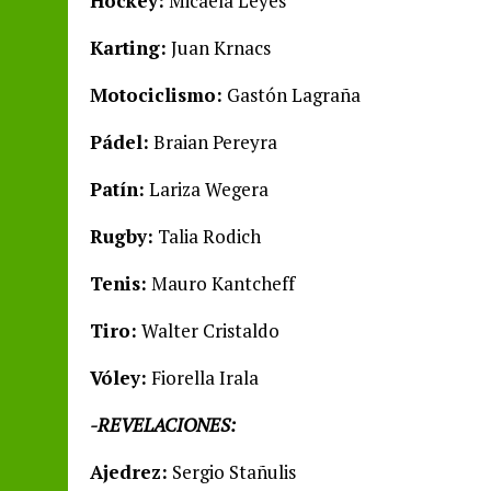
Hockey:
Micaela Leyes
Karting:
Juan Krnacs
Motociclismo:
Gastón Lagraña
Pádel:
Braian Pereyra
Patín:
Lariza Wegera
Rugby:
Talia Rodich
Tenis:
Mauro Kantcheff
Tiro:
Walter Cristaldo
Vóley:
Fiorella Irala
-REVELACIONES:
Ajedrez:
Sergio Stañulis