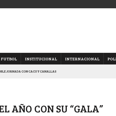
FUTBOL
INSTITUCIONAL
INTERNACIONAL
POL
OBLE JORNADA CON CACU Y CANALLAS
ALBICELESTES”
NALES TRAS GANARLE A “LA MONTE”
Y ES SEMIFINALISTA
EL AÑO CON SU “GALA”
ARON FRENTE A ARSENAL