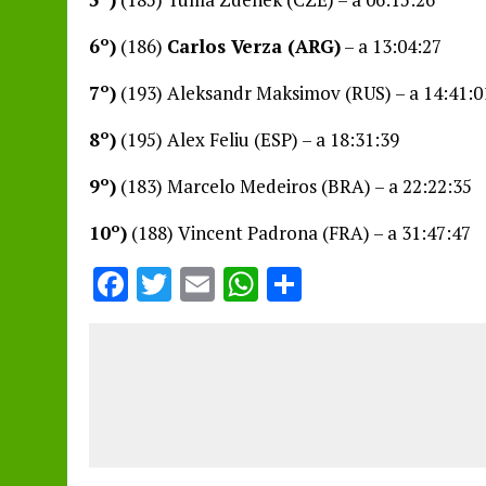
6º)
(186)
Carlos Verza (ARG)
– a 13:04:27
7º)
(193) Aleksandr Maksimov (RUS) – a 14:41:0
8º)
(195) Alex Feliu (ESP) – a 18:31:39
9º)
(183) Marcelo Medeiros (BRA) – a 22:22:35
10º)
(188) Vincent Padrona (FRA) – a 31:47:47
F
T
E
W
S
a
w
m
h
h
ce
it
ai
at
a
b
te
l
s
re
o
r
A
o
p