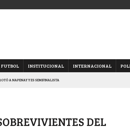
FUTBOL
INSTITUCIONAL
INTERNACIONAL
POL
OTÓ A NAPENAY Y ES SEMIFINALISTA
INA, POR EL PASE A “SEMIS”
CHAQUEÑO AL “CHOLO” OCHEROV
IESTA PROVINCIAL
SOBREVIVIENTES DEL
NALES TRAS GANARLE A “LA MONTE”