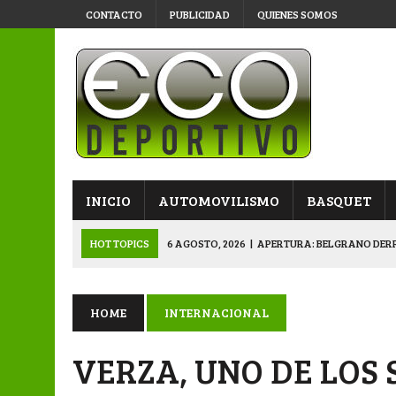
CONTACTO
PUBLICIDAD
QUIENES SOMOS
INICIO
AUTOMOVILISMO
BASQUET
HOT TOPICS
6 AGOSTO, 2026
|
APERTURA: BELGRANO DERR
5 AGOSTO, 2026
|
NAPENAY-BELGRANO Y SPORTIVO-MONTENEGR
5 AGOSTO, 2026
|
EMOTIVO RECONOCIMIENTO DEL KARTING 
HOME
INTERNACIONAL
4 AGOSTO, 2026
|
VETERANOS SE PREPARAN PARA LA GRAN F
VERZA, UNO DE LOS 
6 AGOSTO, 2026
|
PRIMERA B: SPORTIVO SE METIÓ EN SEMIFI