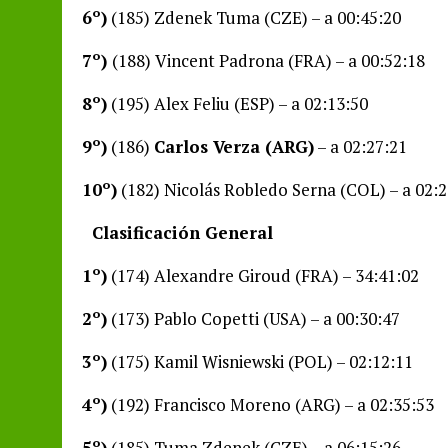
6º)
(185) Zdenek Tuma (CZE) – a 00:45:20
7º)
(188) Vincent Padrona (FRA) – a 00:52:18
8º)
(195) Alex Feliu (ESP) – a 02:13:50
9º)
(186)
Carlos Verza (ARG)
– a 02:27:21
10º)
(182) Nicolás Robledo Serna (COL) – a 02:2
Clasificación General
1º)
(174) Alexandre Giroud (FRA) – 34:41:02
2º)
(173) Pablo Copetti (USA) – a 00:30:47
3º)
(175) Kamil Wisniewski (POL) – 02:12:11
4º)
(192) Francisco Moreno (ARG) – a 02:35:53
5º)
(185) Tuma Zdenek (CZE) – a 06:15:26