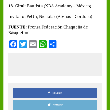
18- Giralt Bautista (NBA Academy – México)
Invitado: Pettri, Nicholas (Atenas – Cordoba)
FUENTE:
Prensa Federación Chaqueña de
Básquetbol
F
T
E
W
S
a
w
m
h
h
ce
it
ai
at
a
b
te
l
s
re
o
r
A
o
p
k
p
SHARE
TWEET