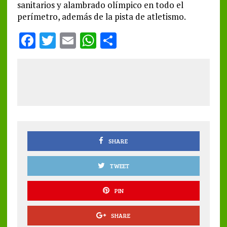
sanitarios y alambrado olímpico en todo el
perímetro, además de la pista de atletismo.
F
T
E
W
S
a
w
m
h
h
ce
it
ai
at
a
b
te
l
s
re
o
r
A
o
p
k
p
SHARE
TWEET
PIN
SHARE