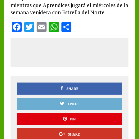
mientras que Aprendices jugará el miércoles de la
semana venidera con Estrella del Norte.
F
T
E
W
S
a
w
m
h
h
ce
it
ai
at
a
b
te
l
s
re
o
r
A
o
p
k
p
SHARE
TWEET
PIN
SHARE