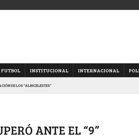
FUTBOL
INSTITUCIONAL
INTERNACIONAL
POL
CACIÓN DE LOS “ALBICELESTES”
NALES TRAS GANARLE A “LA MONTE”
Y ES SEMIFINALISTA
INA, POR EL PASE A “SEMIS”
PERÓ ANTE EL “9”
 CON CACU Y CANALLAS