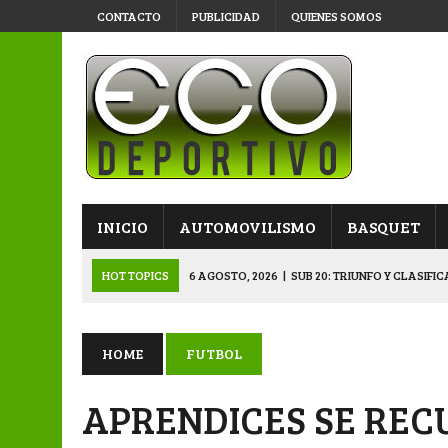
CONTACTO
PUBLICIDAD
QUIENES SOMOS
INICIO
AUTOMOVILISMO
BASQUET
HOT TOPICS
6 AGOSTO, 2026
|
SUB 20: TRIUNFO Y CLASIFI
6 AGOSTO, 2026
|
PRIMERA B: SPORTIVO SE METIÓ EN SEMIFI
6 AGOSTO, 2026
|
APERTURA: BELGRANO DERROTÓ A NAPENAY 
HOME
FUTBOL
5 AGOSTO, 2026
|
NAPENAY-BELGRANO Y SPORTIVO-MONTENEGR
APRENDICES SE RECU
6 AGOSTO, 2026
|
APERTURA: ARSENAL, EN DOBLE JORNADA