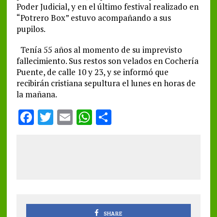
Poder Judicial, y en el último festival realizado en
“Potrero Box” estuvo acompañando a sus
pupilos.
Tenía 55 años al momento de su imprevisto
fallecimiento. Sus restos son velados en Cochería
Puente, de calle 10 y 23, y se informó que
recibirán cristiana sepultura el lunes en horas de
la mañana.
F
T
E
W
S
a
w
m
h
h
ce
it
ai
at
a
b
te
l
s
re
o
r
A
o
p
k
p
SHARE