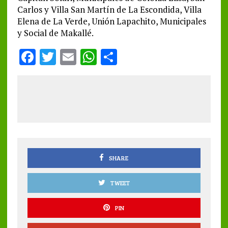
Carlos y Villa San Martín de La Escondida, Villa
Elena de La Verde, Unión Lapachito, Municipales
y Social de Makallé.
F
T
E
W
S
a
w
m
h
h
ce
it
ai
at
a
b
te
l
s
re
o
r
A
o
p
k
p
SHARE
TWEET
PIN