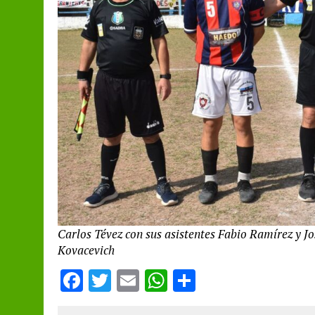
Carlos Tévez con sus asistentes Fabio Ramírez y Jo
Kovacevich
F
T
E
W
S
a
w
m
h
h