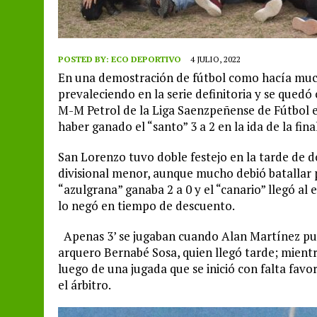
POSTED BY:
ECO DEPORTIVO
4 JULIO, 2022
En una demostración de fútbol como hacía muc
prevaleciendo en la serie definitoria y se qued
M-M Petrol de la Liga Saenzpeñense de Fútbol en 
haber ganado el “santo” 3 a 2 en la ida de la final
San Lorenzo tuvo doble festejo en la tarde de 
divisional menor, aunque mucho debió batallar 
“azulgrana” ganaba 2 a 0 y el “canario” llegó al
lo negó en tiempo de descuento.
Apenas 3’ se jugaban cuando Alan Martínez puso 
arquero Bernabé Sosa, quien llegó tarde; mientra
luego de una jugada que se inició con falta favo
el árbitro.