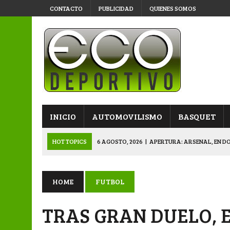
CONTACTO
PUBLICIDAD
QUIENES SOMOS
INICIO
AUTOMOVILISMO
BASQUET
HOT TOPICS
6 AGOSTO, 2026
|
APERTURA: ARSENAL, EN D
6 AGOSTO, 2026
|
SUB 20: TRIUNFO Y CLASIFICACIÓN DE LOS “
6 AGOSTO, 2026
|
PRIMERA B: SPORTIVO SE METIÓ EN SEMIFI
HOME
FUTBOL
6 AGOSTO, 2026
|
APERTURA: BELGRANO DERROTÓ A NAPENAY 
TRAS GRAN DUELO, 
7 AGOSTO, 2026
|
APERTURA “B”: CACU Y CANALLAS AVANZ