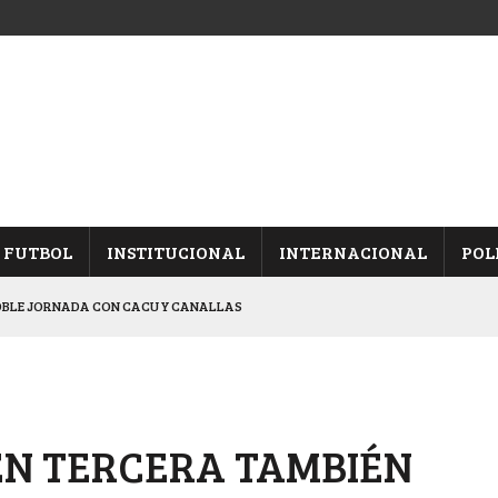
FUTBOL
INSTITUCIONAL
INTERNACIONAL
POL
OBLE JORNADA CON CACU Y CANALLAS
ALBICELESTES”
NALES TRAS GANARLE A “LA MONTE”
Y ES SEMIFINALISTA
EN TERCERA TAMBIÉN
ARON FRENTE A ARSENAL