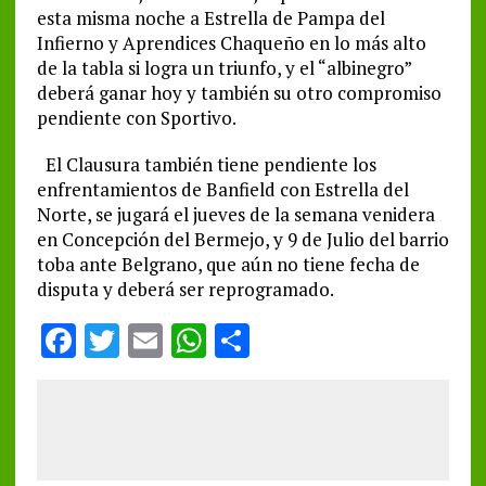
esta misma noche a Estrella de Pampa del
Infierno y Aprendices Chaqueño en lo más alto
de la tabla si logra un triunfo, y el “albinegro”
deberá ganar hoy y también su otro compromiso
pendiente con Sportivo.
El Clausura también tiene pendiente los
enfrentamientos de Banfield con Estrella del
Norte, se jugará el jueves de la semana venidera
en Concepción del Bermejo, y 9 de Julio del barrio
toba ante Belgrano, que aún no tiene fecha de
disputa y deberá ser reprogramado.
F
T
E
W
S
a
w
m
h
h
ce
it
ai
at
a
b
te
l
s
re
o
r
A