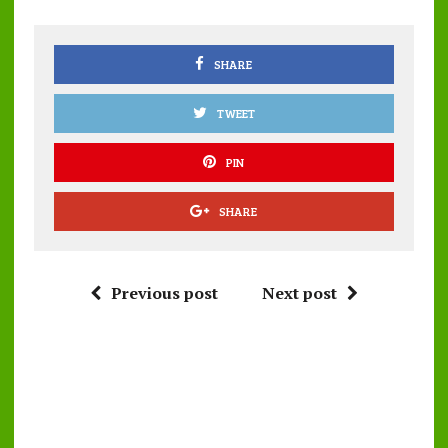
o
p
k
p
SHARE
TWEET
PIN
SHARE
Previous post
Next post