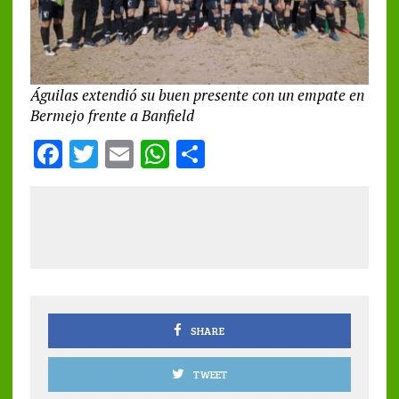
Águilas extendió su buen presente con un empate en
Bermejo frente a Banfield
F
T
E
W
S
a
w
m
h
h
ce
it
ai
at
a
b
te
l
s
re
o
r
A
o
p
k
p
SHARE
TWEET