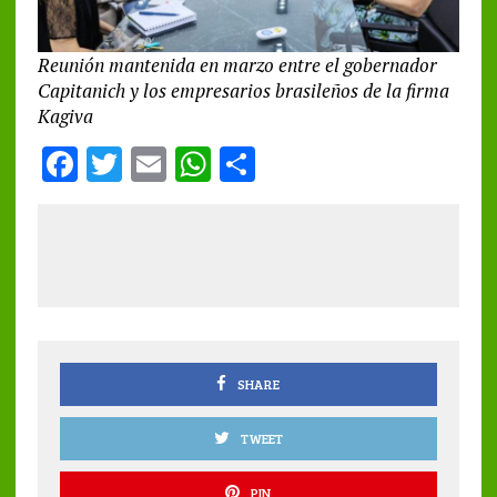
Reunión mantenida en marzo entre el gobernador
Capitanich y los empresarios brasileños de la firma
Kagiva
F
T
E
W
S
a
w
m
h
h
ce
it
ai
at
a
b
te
l
s
re
o
r
A
o
p
k
p
SHARE
TWEET
PIN