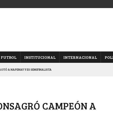
FUTBOL
INSTITUCIONAL
INTERNACIONAL
POL
OTÓ A NAPENAY Y ES SEMIFINALISTA
INA, POR EL PASE A “SEMIS”
CHAQUEÑO AL “CHOLO” OCHEROV
IESTA PROVINCIAL
CONSAGRÓ CAMPEÓN A
NALES TRAS GANARLE A “LA MONTE”