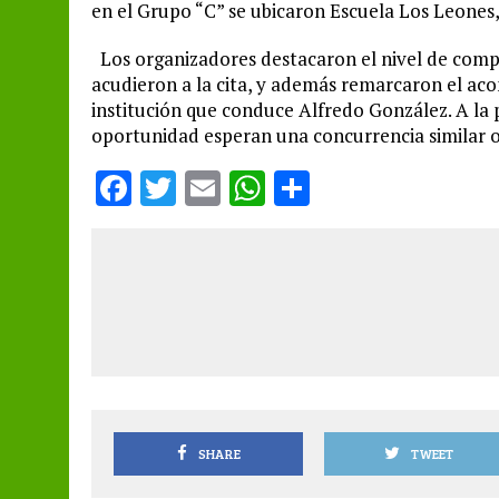
en el Grupo “C” se ubicaron Escuela Los Leones,
Los organizadores destacaron el nivel de compe
acudieron a la cita, y además remarcaron el ac
institución que conduce Alfredo González. A la 
oportunidad esperan una concurrencia similar o
F
T
E
W
S
a
w
m
h
h
ce
it
ai
at
a
b
te
l
s
re
o
r
A
o
p
k
p
SHARE
TWEET