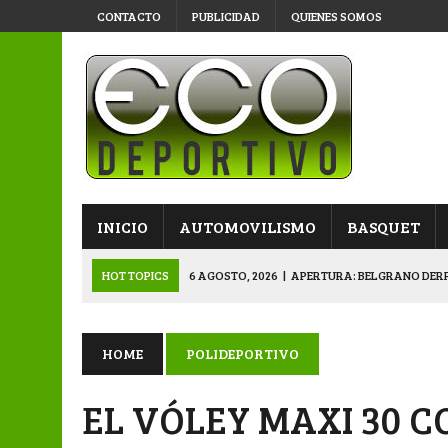
CONTACTO
PUBLICIDAD
QUIENES SOMOS
INICIO
AUTOMOVILISMO
BASQUET
HOT TOPICS
6 AGOSTO, 2026
|
APERTURA: BELGRANO DERR
5 AGOSTO, 2026
|
NAPENAY-BELGRANO Y SPORTIVO-MONTENEGR
5 AGOSTO, 2026
|
EMOTIVO RECONOCIMIENTO DEL KARTING 
HOME
POLIDEPORTIVO
4 AGOSTO, 2026
|
VETERANOS SE PREPARAN PARA LA GRAN F
EL VÓLEY MAXI 30 
6 AGOSTO, 2026
|
PRIMERA B: SPORTIVO SE METIÓ EN SEMIFI