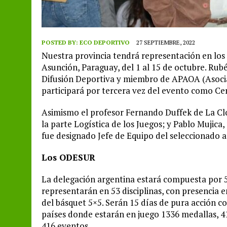
POSTED BY:
ECO DEPORTIVO
27 SEPTIEMBRE, 2022
Nuestra provincia tendrá representación en lo
Asunción, Paraguay, del 1 al 15 de octubre. Rub
Difusión Deportiva y miembro de APAOA (Asocia
participará por tercera vez del evento como Ce
Asimismo el profesor Fernando Duffek de La Cl
la parte Logística de los Juegos; y Pablo Mujic
fue designado Jefe de Equipo del seleccionado 
Los ODESUR
La delegación argentina estará compuesta por 5
representarán en 53 disciplinas, con presencia 
del básquet 5×5. Serán 15 días de pura acción co
países donde estarán en juego 1336 medallas, 41
416 eventos.