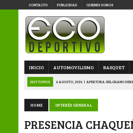
CONTACTO
PUBLICIDAD
QUIENES SOMOS
INICIO
AUTOMOVILISMO
BASQUET
HOT TOPICS
6 AGOSTO, 2026
|
APERTURA: BELGRANO DERR
5 AGOSTO, 2026
|
NAPENAY-BELGRANO Y SPORTIVO-MONTENEGR
5 AGOSTO, 2026
|
EMOTIVO RECONOCIMIENTO DEL KARTING 
HOME
INTERÉS GENERAL
4 AGOSTO, 2026
|
VETERANOS SE PREPARAN PARA LA GRAN F
PRESENCIA CHAQUEÑ
6 AGOSTO, 2026
|
PRIMERA B: SPORTIVO SE METIÓ EN SEMIFI