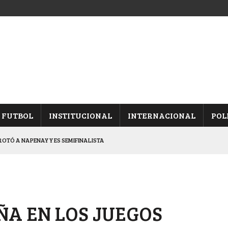
FUTBOL
INSTITUCIONAL
INTERNACIONAL
POL
OTÓ A NAPENAY Y ES SEMIFINALISTA
INA, POR EL PASE A “SEMIS”
CHAQUEÑO AL “CHOLO” OCHEROV
IESTA PROVINCIAL
A EN LOS JUEGOS
NALES TRAS GANARLE A “LA MONTE”