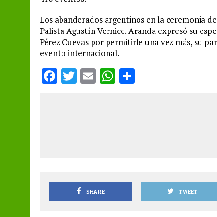
Los abanderados argentinos en la ceremonia de
Palista Agustín Vernice. Aranda expresó su esp
Pérez Cuevas por permitirle una vez más, su p
evento internacional.
F
T
E
W
S
a
w
m
h
h
ce
it
ai
at
a
b
te
l
s
re
o
r
A
o
p
k
p
SHARE
TWEET