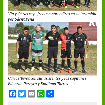
Vía y Obras cayó frente a aprendices en su incursión
por Sáenz Peña
Carlos Tévez con sus asistentes y los capitanes
Eduardo Pereyra y Emiliano Torres
F
T
E
W
S
a
w
m
h
h