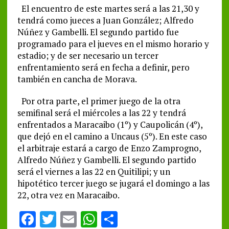
El encuentro de este martes será a las 21,30 y
tendrá como jueces a Juan González; Alfredo
Núñez y Gambelli. El segundo partido fue
programado para el jueves en el mismo horario y
estadio; y de ser necesario un tercer
enfrentamiento será en fecha a definir, pero
también en cancha de Morava.
Por otra parte, el primer juego de la otra
semifinal será el miércoles a las 22 y tendrá
enfrentados a Maracaibo (1º) y Caupolicán (4º),
que dejó en el camino a Uncaus (5º). En este caso
el arbitraje estará a cargo de Enzo Zamprogno,
Alfredo Núñez y Gambelli. El segundo partido
será el viernes a las 22 en Quitilipi; y un
hipotético tercer juego se jugará el domingo a las
22, otra vez en Maracaibo.
F
T
E
W
S