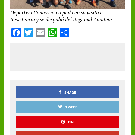
Deportivo Comercio no pudo en su visita a
Resistencia y se despidió del Regional Amateur
F
T
E
W
S
a
w
m
h
h
ce
it
ai
at
a
b
te
l
s
re
o
r
A
o
p
k
p
SHARE
TWEET
PIN