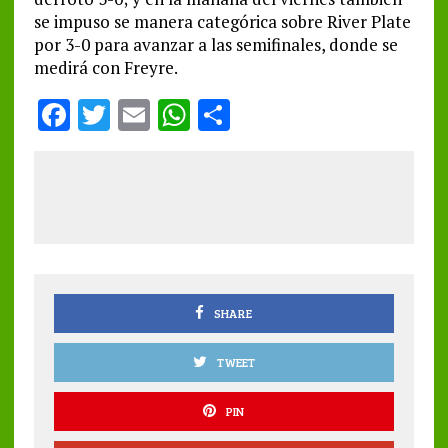
se impuso se manera categórica sobre River Plate
por 3-0 para avanzar a las semifinales, donde se
medirá con Freyre.
F
T
E
W
S
a
w
m
h
h
ce
it
ai
at
a
b
te
l
s
re
o
r
A
o
p
k
p
SHARE
TWEET
PIN