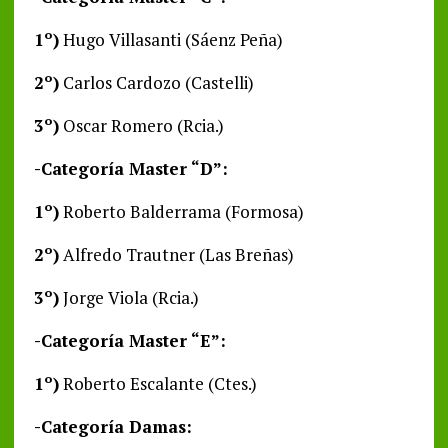
1º)
Hugo Villasanti (Sáenz Peña)
2º)
Carlos Cardozo (Castelli)
3º)
Oscar Romero (Rcia.)
-Categoría Master “D”:
1º)
Roberto Balderrama (Formosa)
2º)
Alfredo Trautner (Las Breñas)
3º)
Jorge Viola (Rcia.)
-Categoría Master “E”:
1º)
Roberto Escalante (Ctes.)
-Categoría Damas: