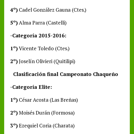
4º)
Cadel González Gauna (Ctes.)
5º)
Alma Parra (Castelli)
-Categoría 2015-2016:
1º)
Vicente Toledo (Ctes.)
2º)
Joselín Olivieri (Quitilipi)
Clasificación final Campeonato Chaqueño
-Categoría Elite:
1º)
César Acosta (Las Breñas)
2º)
Moisés Durán (Formosa)
3º)
Ezequiel Coria (Charata)