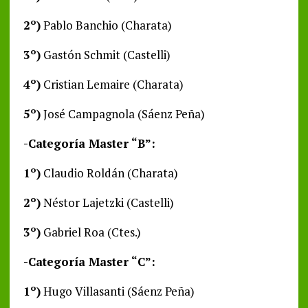
2º)
Pablo Banchio (Charata)
3º)
Gastón Schmit (Castelli)
4º)
Cristian Lemaire (Charata)
5º)
José Campagnola (Sáenz Peña)
-Categoría Master “B”:
1º)
Claudio Roldán (Charata)
2º)
Néstor Lajetzki (Castelli)
3º)
Gabriel Roa (Ctes.)
-Categoría Master “C”:
1º)
Hugo Villasanti (Sáenz Peña)