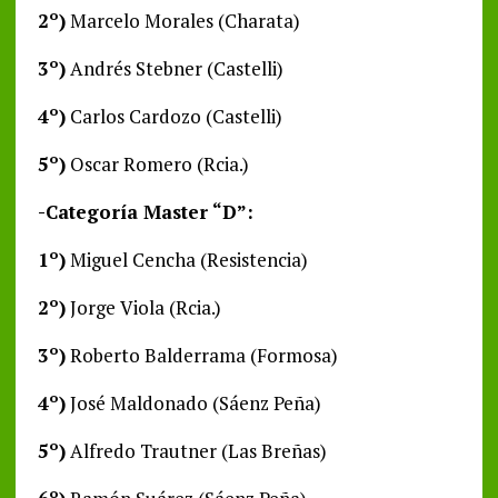
2º)
Marcelo Morales (Charata)
3º)
Andrés Stebner (Castelli)
4º)
Carlos Cardozo (Castelli)
5º)
Oscar Romero (Rcia.)
-Categoría Master “D”:
1º)
Miguel Cencha (Resistencia)
2º)
Jorge Viola (Rcia.)
3º)
Roberto Balderrama (Formosa)
4º)
José Maldonado (Sáenz Peña)
5º)
Alfredo Trautner (Las Breñas)