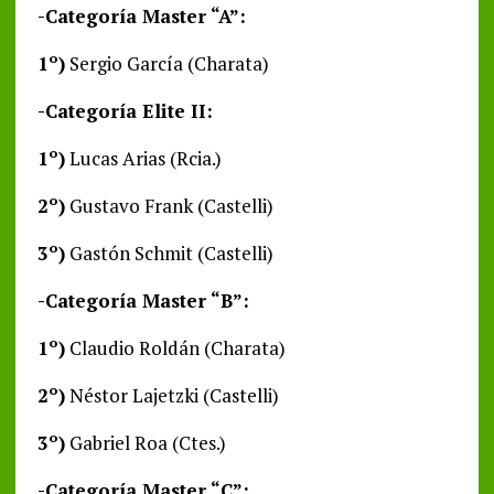
-Categoría Master “A”:
1º)
Sergio García (Charata)
-Categoría Elite II:
1º)
Lucas Arias (Rcia.)
2º)
Gustavo Frank (Castelli)
3º)
Gastón Schmit (Castelli)
-Categoría Master “B”:
1º)
Claudio Roldán (Charata)
2º)
Néstor Lajetzki (Castelli)
3º)
Gabriel Roa (Ctes.)
-Categoría Master “C”: