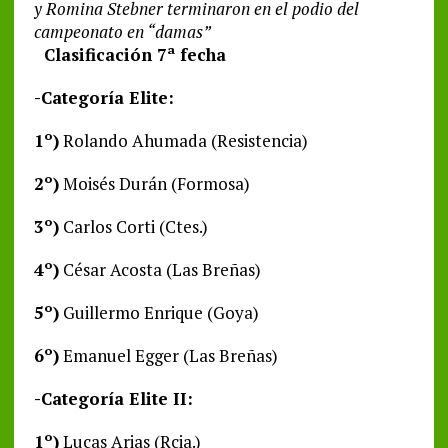
y Romina Stebner terminaron en el podio del
campeonato en “damas”
Clasificación 7ª fecha
-Categoría Elite:
1º)
Rolando Ahumada (Resistencia)
2º)
Moisés Durán (Formosa)
3º)
Carlos Corti (Ctes.)
4º)
César Acosta (Las Breñas)
5º)
Guillermo Enrique (Goya)
6º)
Emanuel Egger (Las Breñas)
-Categoría Elite II:
1º)
Lucas Arias (Rcia.)