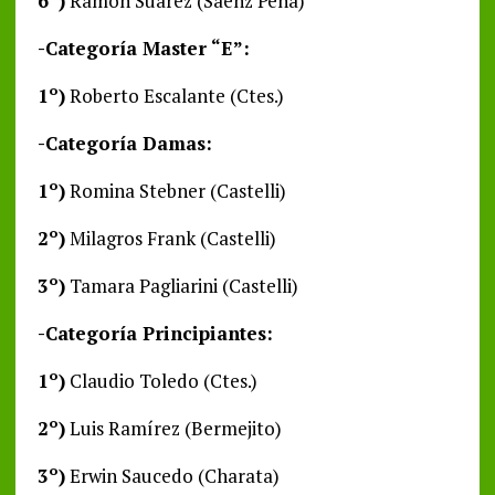
6º)
Ramón Suárez (Sáenz Peña)
-Categoría Master “E”:
1º)
Roberto Escalante (Ctes.)
-Categoría Damas:
1º)
Romina Stebner (Castelli)
2º)
Milagros Frank (Castelli)
3º)
Tamara Pagliarini (Castelli)
-Categoría Principiantes:
1º)
Claudio Toledo (Ctes.)
2º)
Luis Ramírez (Bermejito)
3º)
Erwin Saucedo (Charata)