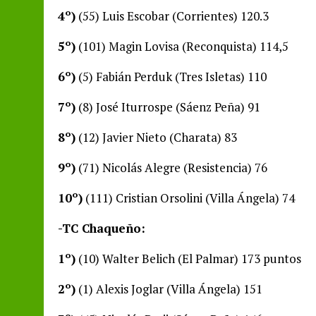
4º)
(55) Luis Escobar (Corrientes) 120.3
5º)
(101) Magin Lovisa (Reconquista) 114,5
6º)
(5) Fabián Perduk (Tres Isletas) 110
7º)
(8) José Iturrospe (Sáenz Peña) 91
8º)
(12) Javier Nieto (Charata) 83
9º)
(71) Nicolás Alegre (Resistencia) 76
10º)
(111) Cristian Orsolini (Villa Ángela) 74
-TC Chaqueño:
1º)
(10) Walter Belich (El Palmar) 173 puntos
2º)
(1) Alexis Joglar (Villa Ángela) 151