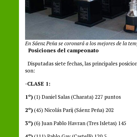
En Sáenz Peña se coronará a los mejores de la t
Posiciones del campeonato
Disputadas siete fechas, las principales posi
son:
-CLASE 1:
1º)
(1) Daniel Salas (Charata) 227 puntos
2º)
(45) Nicolás Parij (Sáenz Peña) 202
3º)
(6) Juan Pablo Havran (Tres Isletas) 145
4º)
(111) Pablo Gay (Castelli) 120,5