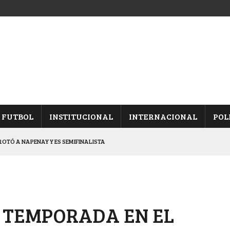
FUTBOL
INSTITUCIONAL
INTERNACIONAL
POL
OTÓ A NAPENAY Y ES SEMIFINALISTA
INA, POR EL PASE A “SEMIS”
CHAQUEÑO AL “CHOLO” OCHEROV
IESTA PROVINCIAL
A TEMPORADA EN EL
NALES TRAS GANARLE A “LA MONTE”