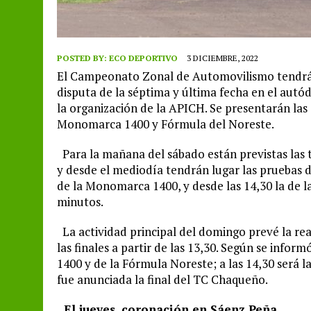
POSTED BY:
ECO DEPORTIVO
3 DICIEMBRE, 2022
El Campeonato Zonal de Automovilismo tendrá e
disputa de la séptima y última fecha en el autó
la organización de la APICH. Se presentarán las
Monomarca 1400 y Fórmula del Noreste.
Para la mañana del sábado están previstas las t
y desde el mediodía tendrán lugar las pruebas de
de la Monomarca 1400, y desde las 14,30 la de l
minutos.
La actividad principal del domingo prevé la reali
las finales a partir de las 13,30. Según se inf
1400 y de la Fórmula Noreste; a las 14,30 será la f
fue anunciada la final del TC Chaqueño.
El jueves, coronación en Sáenz Peña