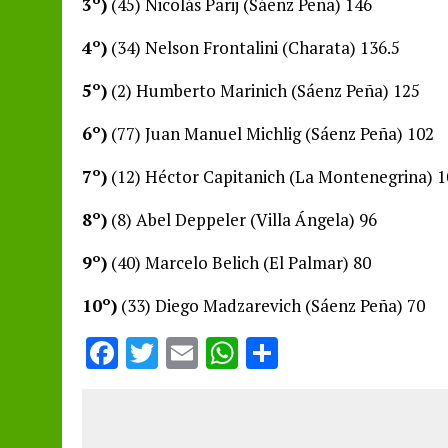
3º)
(45) Nicolás Parij (Sáenz Peña) 146
4º)
(34) Nelson Frontalini (Charata) 136.5
5º)
(2) Humberto Marinich (Sáenz Peña) 125
6º)
(77) Juan Manuel Michlig (Sáenz Peña) 102
7º)
(12) Héctor Capitanich (La Montenegrina) 1
8º)
(8) Abel Deppeler (Villa Ángela) 96
9º)
(40) Marcelo Belich (El Palmar) 80
10º)
(33) Diego Madzarevich (Sáenz Peña) 70
F
T
E
W
S
a
w
m
h
h
ce
it
ai
at
a