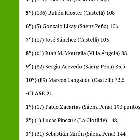
5º)
(136) Rubén Kloster (Castelli) 108
6º)
(5) Gonzalo Likay (Sáenz Peña) 106
7º)
(17) José Sánchez (Castelli) 103
8º)
(61) Juan M. Mourglia (Villa Ángela) 88
9º)
(82) Sergio Acevedo (Sáenz Peña) 83,5
10º)
(89) Marcos Langkilde (Castelli) 72,5
-CLASE 2:
1º)
(17) Pablo Zacarías (Sáenz Peña) 193 puntos
2º)
(1) Lucas Pinczuk (La Clotilde) 148,1
3º)
(31) Sebastián Mirón (Sáenz Peña) 144