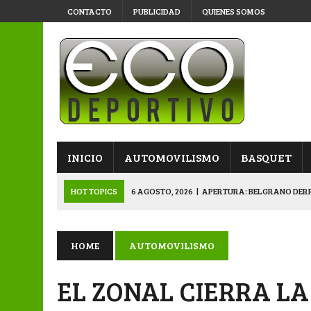
CONTACTO
PUBLICIDAD
QUIENES SOMOS
INICIO
AUTOMOVILISMO
BASQUET
HOT TOPICS
6 AGOSTO, 2026
|
APERTURA: BELGRANO DERR
5 AGOSTO, 2026
|
NAPENAY-BELGRANO Y SPORTIVO-MONTENEGR
5 AGOSTO, 2026
|
EMOTIVO RECONOCIMIENTO DEL KARTING 
HOME
AUTOMOVILISMO
4 AGOSTO, 2026
|
VETERANOS SE PREPARAN PARA LA GRAN F
EL ZONAL CIERRA L
6 AGOSTO, 2026
|
PRIMERA B: SPORTIVO SE METIÓ EN SEMIFI