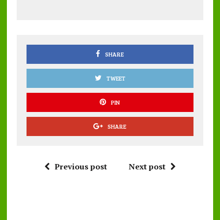
b
te
l
s
re
o
r
A
o
p
k
p
SHARE
TWEET
PIN
SHARE
Previous post
Next post