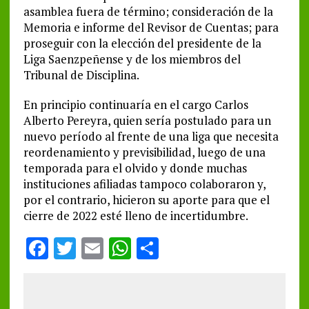
asamblea fuera de término; consideración de la
Memoria e informe del Revisor de Cuentas; para
proseguir con la elección del presidente de la
Liga Saenzpeñense y de los miembros del
Tribunal de Disciplina.
En principio continuaría en el cargo Carlos
Alberto Pereyra, quien sería postulado para un
nuevo período al frente de una liga que necesita
reordenamiento y previsibilidad, luego de una
temporada para el olvido y donde muchas
instituciones afiliadas tampoco colaboraron y,
por el contrario, hicieron su aporte para que el
cierre de 2022 esté lleno de incertidumbre.
F
T
E
W
S
a
w
m
h
h
ce
it
ai
at
a