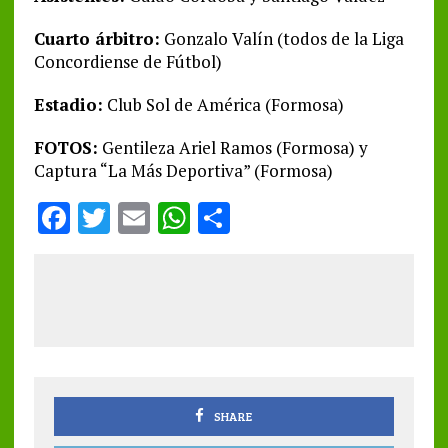
Cuarto árbitro:
Gonzalo Valín (todos de la Liga
Concordiense de Fútbol)
Estadio:
Club Sol de América (Formosa)
FOTOS:
Gentileza Ariel Ramos (Formosa) y
Captura “La Más Deportiva” (Formosa)
F
T
E
W
S
a
w
m
h
h
ce
it
ai
at
a
b
te
l
s
re
o
r
A
o
p
k
p
SHARE