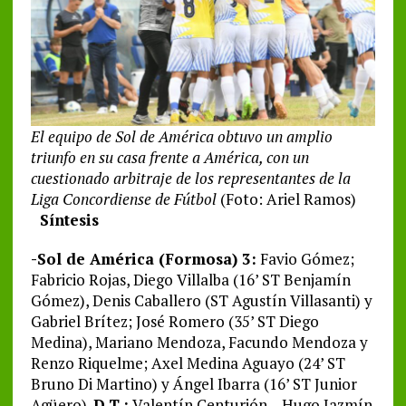
El equipo de Sol de América obtuvo un amplio
triunfo en su casa frente a América, con un
cuestionado arbitraje de los representantes de la
Liga Concordiense de Fútbol
(Foto: Ariel Ramos)
Síntesis
-Sol de América (Formosa) 3:
Favio Gómez;
Fabricio Rojas, Diego Villalba (16’ ST Benjamín
Gómez), Denis Caballero (ST Agustín Villasanti) y
Gabriel Brítez; José Romero (35’ ST Diego
Medina), Mariano Mendoza, Facundo Mendoza y
Renzo Riquelme; Axel Medina Aguayo (24’ ST
Bruno Di Martino) y Ángel Ibarra (16’ ST Junior
Agüero).
D.T.:
Valentín Centurión – Hugo Jazmín