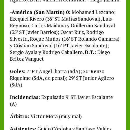
-América (San Martín) 0:
Mohamed Lezcano;
Ezequiel Rivero (35’ ST Matías Sandoval), Luis
Reynoso, Carlos Maidana y Guillermo Sandoval
(35’ ST Javier Barrios); Oscar Ruiz, Rodrigo
Silvestri, Roque Muñoz (16’ ST Rolando Gamarra)
y Cristian Sandoval (16’ PT Javier Escalante);
Sergio Ayala y Rodrigo Caballero.
D.T.:
Diego
Brítez Vanguet
Goles:
7’ PT Ángel Ibarra (SdA); 20’ Renzo
Riquelme (SdA, de penal); 29’ ST Junior Agüero
(SdA)
Incidencias:
Expulsado 9’ ST Javier Escalante
(A)
Árbitro:
Víctor Mora (muy mal)
Asistentes:
Guido Córdoba y Santiago Valdez