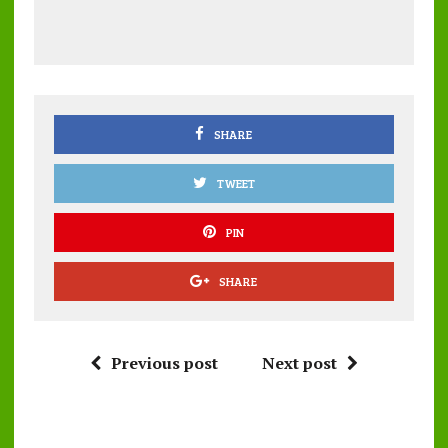
b
te
l
s
re
o
r
A
o
p
k
p
SHARE
TWEET
PIN
SHARE
Previous post
Next post