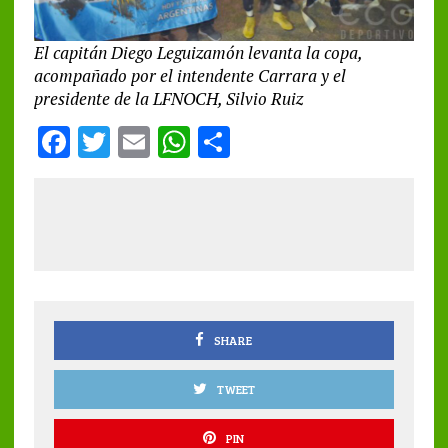
El capitán Diego Leguizamón levanta la copa,
acompañado por el intendente Carrara y el
presidente de la LFNOCH, Silvio Ruiz
F
T
E
W
S
a
w
m
h
h
ce
it
ai
at
a
b
te
l
s
re
o
r
A
o
p
k
p
SHARE
TWEET
PIN