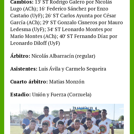
Cambios:
13′ ST Rodrigo Galero por Nicolás
Lugo (ACh); 16′ Federico Sánchez por Enzo
Castaño (UyF); 26′ ST Carlos Ayunta por César
García (ACh); 29′ ST Gonzalo Cisneros por Mauro
Ledesma (UyF); 34′ ST Leonardo Montes por
Mario Montes (ACh); 40′ ST Fernando Díaz por
Leonardo Diloff (UyF)
Árbitro:
Nicolás Albarracín (regular)
Asistentes:
Luis Ávila y Carmelo Sequeira
Cuarto árbitro:
Matias Monzón
Estadio:
Unión y Fuerza (Corzuela)