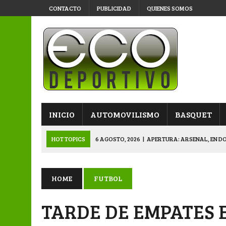
CONTACTO
PUBLICIDAD
QUIENES SOMOS
INICIO
AUTOMOVILISMO
BASQUET
HOT TOPICS
6 AGOSTO, 2026
|
APERTURA: ARSENAL, EN D
6 AGOSTO, 2026
|
SUB 20: TRIUNFO Y CLASIFICACIÓN DE LOS “
6 AGOSTO, 2026
|
PRIMERA B: SPORTIVO SE METIÓ EN SEMIFI
HOME
FUTBOL
6 AGOSTO, 2026
|
APERTURA: BELGRANO DERROTÓ A NAPENAY 
TARDE DE EMPATES 
7 AGOSTO, 2026
|
APERTURA “B”: CACU Y CANALLAS AVANZ