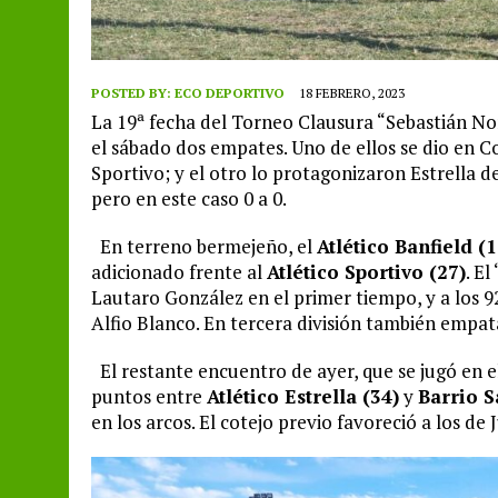
POSTED BY:
ECO DEPORTIVO
18 FEBRERO, 2023
La 19ª fecha del Torneo Clausura “Sebastián No
el sábado dos empates. Uno de ellos se dio en C
Sportivo; y el otro lo protagonizaron Estrella d
pero en este caso 0 a 0.
En terreno bermejeño, el
Atlético Banfield (1
adicionado frente al
Atlético Sportivo (27)
. E
Lautaro González en el primer tiempo, y a los 92
Alfio Blanco. En tercera división también empat
El restante encuentro de ayer, que se jugó en e
puntos entre
Atlético Estrella (34)
y
Barrio S
en los arcos. El cotejo previo favoreció a los de J