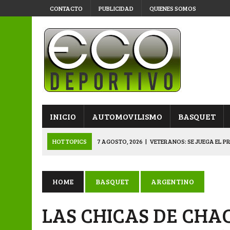
CONTACTO
PUBLICIDAD
QUIENES SOMOS
INICIO
AUTOMOVILISMO
BASQUET
HOT TOPICS
7 AGOSTO, 2026
|
VETERANOS: SE JUEGA EL P
7 AGOSTO, 2026
|
APERTURA “B”: CACU Y CANALLAS AVANZ
6 AGOSTO, 2026
|
APERTURA: ARSENAL, EN DOBLE JORNADA
HOME
BASQUET
ARGENTINO
6 AGOSTO, 2026
|
SUB 20: TRIUNFO Y CLASIFICACIÓN DE LOS “
LAS CHICAS DE CHA
8 AGOSTO, 2026
|
PRIMERA B: EL “GALLITO” Y EL “DECANO”, 