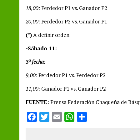
18,00:
Perdedor P1 vs. Ganador P2
20,00:
Perdedor P2 vs. Ganador P1
(*)
A definir orden
-Sábado 11:
3ª fecha:
9,00:
Perdedor P1 vs. Perdedor P2
11,00:
Ganador P1 vs. Ganador P2
FUENTE:
Prensa Federación Chaqueña de Básq
F
T
E
W
S
a
w
m
h
h
ce
it
ai
at
a