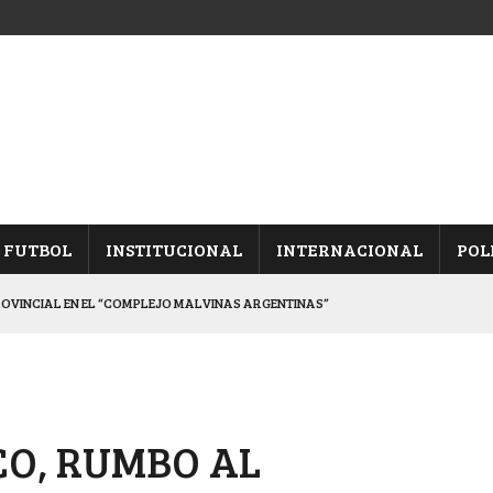
FUTBOL
INSTITUCIONAL
INTERNACIONAL
POL
ROVINCIAL EN EL “COMPLEJO MALVINAS ARGENTINAS”
ARON FRENTE A ARSENAL
 CON CACU Y CANALLAS
ALBICELESTES”
CO, RUMBO AL
DUELO SEMIFINAL EN PAMPA