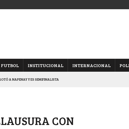
FUTBOL
INSTITUCIONAL
INTERNACIONAL
POL
OTÓ A NAPENAY Y ES SEMIFINALISTA
INA, POR EL PASE A “SEMIS”
CHAQUEÑO AL “CHOLO” OCHEROV
IESTA PROVINCIAL
CLAUSURA CON
NALES TRAS GANARLE A “LA MONTE”