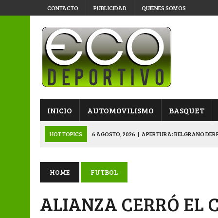
CONTACTO
PUBLICIDAD
QUIENES SOMOS
INICIO
AUTOMOVILISMO
BASQUET
HOT TOPICS
6 AGOSTO, 2026
|
APERTURA: BELGRANO DERR
5 AGOSTO, 2026
|
NAPENAY-BELGRANO Y SPORTIVO-MONTENEGR
5 AGOSTO, 2026
|
EMOTIVO RECONOCIMIENTO DEL KARTING 
HOME
FUTBOL
4 AGOSTO, 2026
|
VETERANOS SE PREPARAN PARA LA GRAN F
ALIANZA CERRÓ EL 
6 AGOSTO, 2026
|
PRIMERA B: SPORTIVO SE METIÓ EN SEMIFI