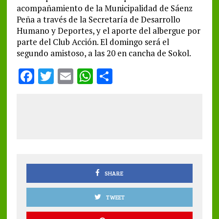
acompañamiento de la Municipalidad de Sáenz
Peña a través de la Secretaría de Desarrollo
Humano y Deportes, y el aporte del albergue por
parte del Club Acción. El domingo será el
segundo amistoso, a las 20 en cancha de Sokol.
F
T
E
W
S
a
w
m
h
h
ce
it
ai
at
a
b
te
l
s
re
o
r
A
o
p
k
p
SHARE
TWEET