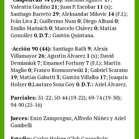
Valentín Gudiño
21
; Juan P. Escobar
11
(x);
Santiago Barreto
29
; Aleksandar Milovic
14
(F.I.);
Iván Liva
2
; Guillermo Nuss
0
; Diego Albani
0
;
Emilio Marinich
0
; Marcelo Chávez
0
; Matías
González
0
.
D.T.:
Gastón Quintana.
-Acción 90 (44):
Santiago Rath
9
; Alexis
Villamayor
26
; Agustín Álvarez
1
(x); David
Demianiuk
7
; Emanuel Fortuny
7
(F.I.); Martín
Maglio
0
; Franco Romuszewski
1
; Gabriel Scarano
19
; Matías Gabutti
3
; Gastón Villalba
17
; Joaquín
Holzer
0
;Lautaro Sosa Goy
0
.
D.T.:
Ariel Álvarez.
Parciales:
31-22; 50-44 (19-22); 69-74 (19-30);
94-90 (25-16)
Jueces:
Enzo Zamprogno, Alfredo Núñez y Ariel
Gambelli
Estadio:
Carlos Holzer (Club Caupolicán –