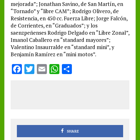
mejorada”; Jonathan Savino, de San Martín, en
“Tornado” y “libre CAM”; Rodrigo Olivero, de
Resistencia, en 450 cc. Fuerza Libre; Jorge Falcón,
de Corrientes, en “Graduados”; y los
saenzpeñenses Rodrigo Delgado en “Libre Zonal”,
Imanol Caballero en “standard mayores”;
Valentino Insaurralde en “standard mini”, y
Benjamín Ramírez en “mini motos”.
F
T
E
W
S
a
w
m
h
h
ce
it
ai
at
a
b
te
l
s
re
o
r
A
o
p
k
p
SHARE