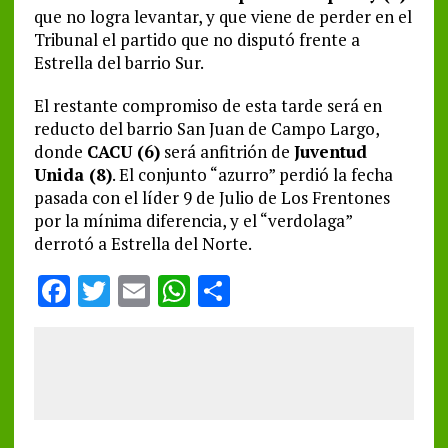
que no logra levantar, y que viene de perder en el
Tribunal el partido que no disputó frente a
Estrella del barrio Sur.
El restante compromiso de esta tarde será en
reducto del barrio San Juan de Campo Largo,
donde
CACU (6)
será anfitrión de
Juventud
Unida (8)
. El conjunto “azurro” perdió la fecha
pasada con el líder 9 de Julio de Los Frentones
por la mínima diferencia, y el “verdolaga”
derrotó a Estrella del Norte.
F
T
E
W
S
a
w
m
h
h
ce
it
ai
at
a
b
te
l
s
re
o
r
A