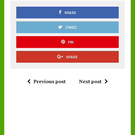
o
p
k
p
SHARE
TWEET
PIN
SHARE
Previous post
Next post