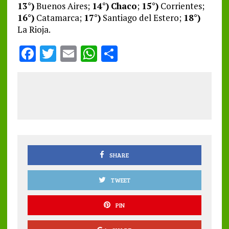
13°)
Buenos Aires;
14°)
Chaco
;
15°)
Corrientes;
16°)
Catamarca;
17°)
Santiago del Estero;
18°)
La Rioja.
F
T
E
W
S
a
w
m
h
h
ce
it
ai
at
a
b
te
l
s
re
o
r
A
o
p
k
p
SHARE
TWEET
PIN