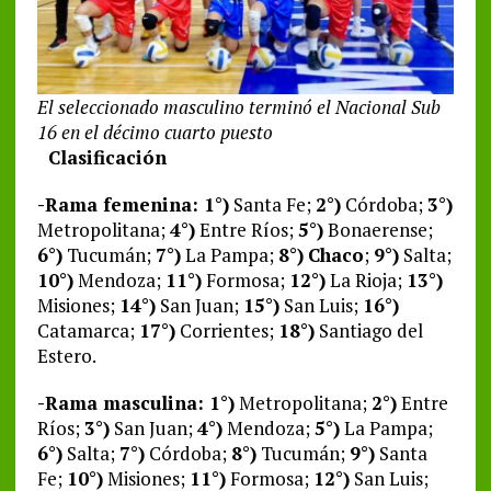
El seleccionado masculino terminó el Nacional Sub
16 en el décimo cuarto puesto
Clasificación
-Rama femenina: 1°)
Santa Fe;
2°)
Córdoba;
3°)
Metropolitana;
4°)
Entre Ríos;
5°)
Bonaerense;
6°)
Tucumán;
7°)
La Pampa;
8°)
Chaco
;
9°)
Salta;
10°)
Mendoza;
11°)
Formosa;
12°)
La Rioja;
13°)
Misiones;
14°)
San Juan;
15°)
San Luis;
16°)
Catamarca;
17°)
Corrientes;
18°)
Santiago del
Estero.
-Rama masculina: 1°)
Metropolitana;
2°)
Entre
Ríos;
3°)
San Juan;
4°)
Mendoza;
5°)
La Pampa;
6°)
Salta;
7°)
Córdoba;
8°)
Tucumán;
9°)
Santa
Fe;
10°)
Misiones;
11°)
Formosa;
12°)
San Luis;