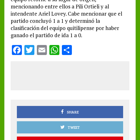
mencionando entre ellos a Pili Ortieli y al
intendente Ariel Lovey. Cabe mencionar que el
partido concluyó 1 a 1 y determinó la
clasificación del equipo quitilipense por haber
ganado el partido de ida 1 a 0.
F
T
E
W
S
a
w
m
h
h
ce
it
ai
at
a
b
te
l
s
re
o
r
A
o
p
k
p
SHARE
TWEET