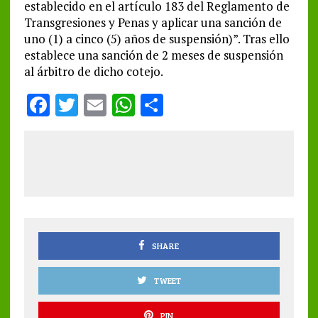
establecido en el artículo 183 del Reglamento de
Transgresiones y Penas y aplicar una sanción de
uno (1) a cinco (5) años de suspensión)”. Tras ello
establece una sanción de 2 meses de suspensión
al árbitro de dicho cotejo.
F
T
E
W
S
a
w
m
h
h
ce
it
ai
at
a
b
te
l
s
re
o
r
A
o
p
k
p
SHARE
TWEET
PIN