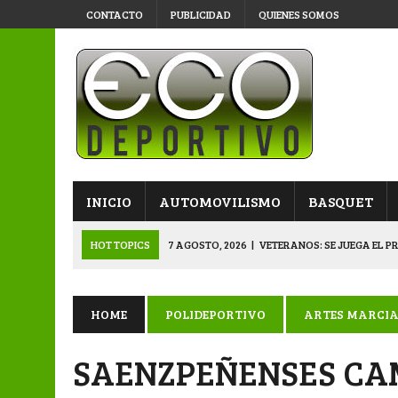
CONTACTO
PUBLICIDAD
QUIENES SOMOS
INICIO
AUTOMOVILISMO
BASQUET
HOT TOPICS
7 AGOSTO, 2026
|
VETERANOS: SE JUEGA EL P
7 AGOSTO, 2026
|
APERTURA “B”: CACU Y CANALLAS AVANZ
6 AGOSTO, 2026
|
APERTURA: ARSENAL, EN DOBLE JORNADA
HOME
POLIDEPORTIVO
ARTES MARCIA
6 AGOSTO, 2026
|
SUB 20: TRIUNFO Y CLASIFICACIÓN DE LOS “
SAENZPEÑENSES CA
8 AGOSTO, 2026
|
PRIMERA B: EL “GALLITO” Y EL “DECANO”, 