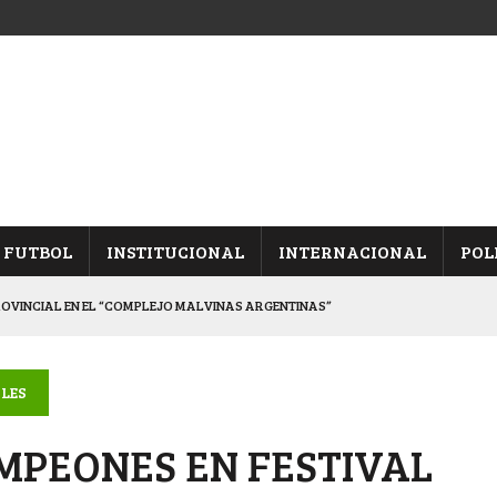
FUTBOL
INSTITUCIONAL
INTERNACIONAL
POL
ROVINCIAL EN EL “COMPLEJO MALVINAS ARGENTINAS”
ARON FRENTE A ARSENAL
 CON CACU Y CANALLAS
LES
ALBICELESTES”
MPEONES EN FESTIVAL
DUELO SEMIFINAL EN PAMPA