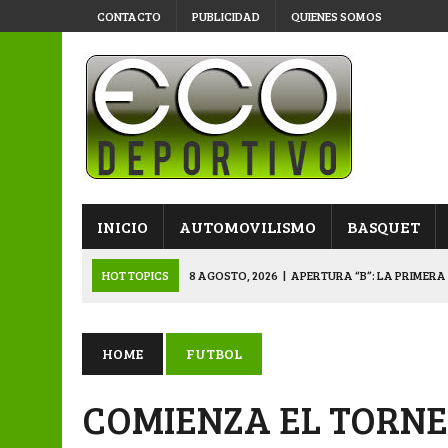
CONTACTO
PUBLICIDAD
QUIENES SOMOS
INICIO
AUTOMOVILISMO
BASQUET
HOT TOPICS
8 AGOSTO, 2026
|
APERTURA “B”: LA PRIMERA
8 AGOSTO, 2026
|
PRIMERA B: EL “GALLITO” Y EL “DECANO”, 
7 AGOSTO, 2026
|
VETERANOS: SE JUEGA EL PROVINCIAL EN 
HOME
FUTBOL
7 AGOSTO, 2026
|
APERTURA “B”: CACU Y CANALLAS AVANZ
COMIENZA EL TORNE
8 AGOSTO, 2026
|
VETERANOS: EL PROVINCIAL DEFINE CAMPE