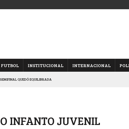
FUTBOL
INSTITUCIONAL
INTERNACIONAL
POL
 SEMIFINAL QUEDÓ EQUILIBRADA
DUELO SEMIFINAL EN PAMPA
EL “COMPLEJO MALVINAS ARGENTINAS”
ARON FRENTE A ARSENAL
O INFANTO JUVENIL
ONES EN SÁENZ PEÑA