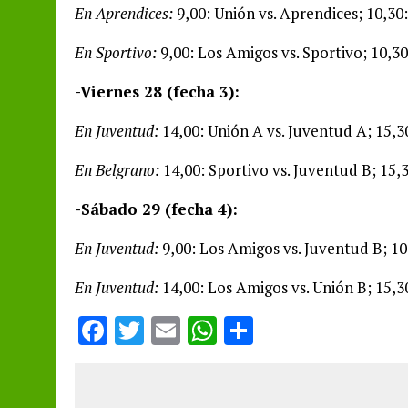
En Aprendices:
9,00: Unión vs. Aprendices; 10,30:
En Sportivo:
9,00: Los Amigos vs. Sportivo; 10,30
-Viernes 28 (fecha 3):
En Juventud:
14,00: Unión A vs. Juventud A; 15,30
En Belgrano:
14,00: Sportivo vs. Juventud B; 15,
-Sábado 29 (fecha 4):
En Juventud:
9,00: Los Amigos vs. Juventud B; 10
En Juventud:
14,00: Los Amigos vs. Unión B; 15,3
F
T
E
W
S
a
w
m
h
h
ce
it
ai
at
a