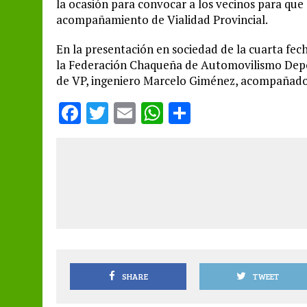
la ocasión para convocar a los vecinos para que
acompañamiento de Vialidad Provincial.
En la presentación en sociedad de la cuarta fec
la Federación Chaqueña de Automovilismo Deport
de VP, ingeniero Marcelo Giménez, acompañado 
F
T
E
W
S
a
w
m
h
h
ce
it
ai
at
a
b
te
l
s
re
o
r
A
o
p
k
p
SHARE
TWEET