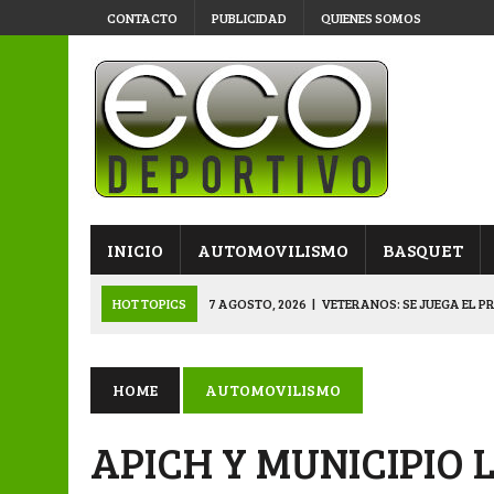
CONTACTO
PUBLICIDAD
QUIENES SOMOS
INICIO
AUTOMOVILISMO
BASQUET
HOT TOPICS
7 AGOSTO, 2026
|
VETERANOS: SE JUEGA EL P
7 AGOSTO, 2026
|
APERTURA “B”: CACU Y CANALLAS AVANZ
6 AGOSTO, 2026
|
APERTURA: ARSENAL, EN DOBLE JORNADA
HOME
AUTOMOVILISMO
6 AGOSTO, 2026
|
SUB 20: TRIUNFO Y CLASIFICACIÓN DE LOS “
APICH Y MUNICIPIO
8 AGOSTO, 2026
|
PRIMERA B: EL “GALLITO” Y EL “DECANO”, 