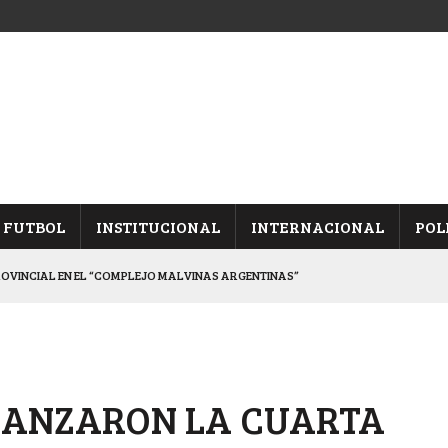
FUTBOL
INSTITUCIONAL
INTERNACIONAL
POL
ROVINCIAL EN EL “COMPLEJO MALVINAS ARGENTINAS”
ARON FRENTE A ARSENAL
 CON CACU Y CANALLAS
ALBICELESTES”
 LANZARON LA CUARTA
DUELO SEMIFINAL EN PAMPA