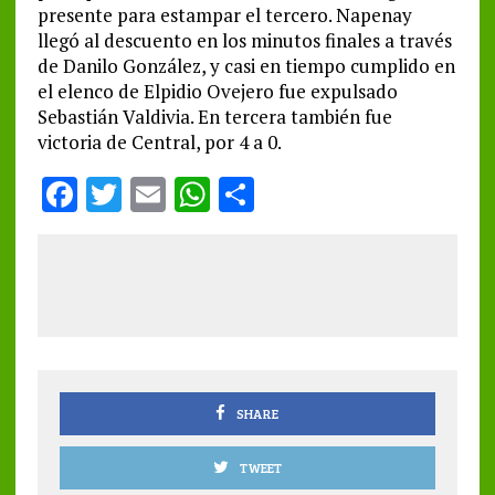
presente para estampar el tercero. Napenay
llegó al descuento en los minutos finales a través
de Danilo González, y casi en tiempo cumplido en
el elenco de Elpidio Ovejero fue expulsado
Sebastián Valdivia. En tercera también fue
victoria de Central, por 4 a 0.
F
T
E
W
S
a
w
m
h
h
ce
it
ai
at
a
b
te
l
s
re
o
r
A
o
p
k
p
SHARE
TWEET