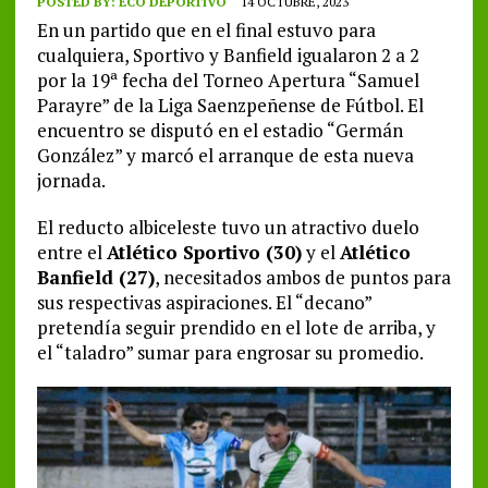
POSTED BY:
ECO DEPORTIVO
14 OCTUBRE, 2023
En un partido que en el final estuvo para
cualquiera, Sportivo y Banfield igualaron 2 a 2
por la 19ª fecha del Torneo Apertura “Samuel
Parayre” de la Liga Saenzpeñense de Fútbol. El
encuentro se disputó en el estadio “Germán
González” y marcó el arranque de esta nueva
jornada.
El reducto albiceleste tuvo un atractivo duelo
entre el
Atlético Sportivo (30)
y el
Atlético
Banfield (27)
, necesitados ambos de puntos para
sus respectivas aspiraciones. El “decano”
pretendía seguir prendido en el lote de arriba, y
el “taladro” sumar para engrosar su promedio.