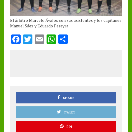
El árbitro Marcelo Ávalos con sus asistentes y los capitanes
Manuel Sáez y Eduardo Pereyra
F
T
E
W
S
a
w
m
h
h
ce
it
ai
at
a
b
te
l
s
re
o
r
A
o
p
k
p
SHARE
TWEET
PIN