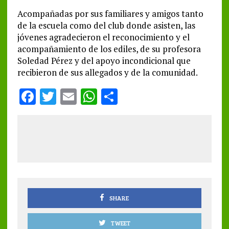
Acompañadas por sus familiares y amigos tanto
de la escuela como del club donde asisten, las
jóvenes agradecieron el reconocimiento y el
acompañamiento de los ediles, de su profesora
Soledad Pérez y del apoyo incondicional que
recibieron de sus allegados y de la comunidad.
F
T
E
W
S
a
w
m
h
h
ce
it
ai
at
a
b
te
l
s
re
o
r
A
o
p
k
p
SHARE
TWEET