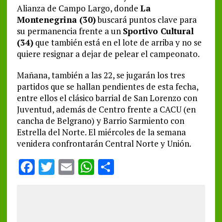
Alianza de Campo Largo, donde
La
Montenegrina (30)
buscará puntos clave para
su permanencia frente a un
Sportivo Cultural
(34)
que también está en el lote de arriba y no se
quiere resignar a dejar de pelear el campeonato.
Mañana, también a las 22, se jugarán los tres
partidos que se hallan pendientes de esta fecha,
entre ellos el clásico barrial de San Lorenzo con
Juventud, además de Centro frente a CACU (en
cancha de Belgrano) y Barrio Sarmiento con
Estrella del Norte. El miércoles de la semana
venidera confrontarán Central Norte y Unión.
F
T
E
W
S
a
w
m
h
h
ce
it
ai
at
a
b
te
l
s
re