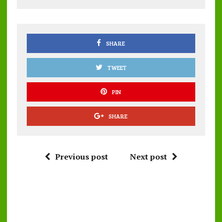
o
r
A
o
p
k
p
SHARE
TWEET
PIN
SHARE
Previous post
Next post